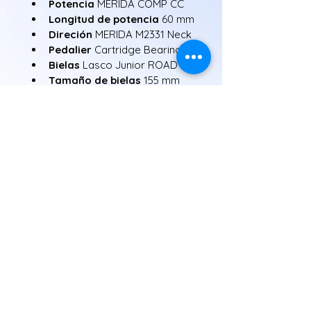
Potencia 
MERIDA COMP CC
Longitud de potencia 
60 mm
Direción 
MERIDA M2331 Neck
Pedalier 
Cartridge Bearing
Bielas 
Lasco Junior ROAD
Tamaño de bielas 
155 mm
Casete 
Sunrace CS8
Cadena 
KMC M700
Tija 
MERIDA COMP ROAD
Asiento
MERIDA EXPERT JR
Llanta 
MERIDA MISSION J 
ROAD
Radios 
Black stainless
Buje delantero 
Joytech 
D481SBT-SC
Buje trasero 
Joytech 
D482TSBT-SC
Eje delantero 
QR
Eje trasero 
QR
Cubierta delantera 
Maxxis 
Detonator