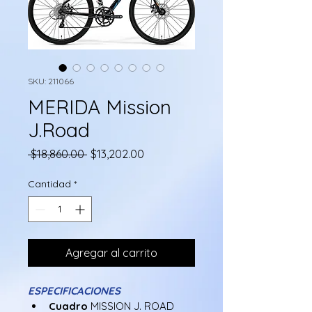
SKU: 211066
MERIDA Mission
J.Road
Precio
Precio
 $18,860.00 
$13,202.00
de
oferta
Cantidad
*
Agregar al carrito
ESPECIFICACIONES
Cuadro 
MISSION J. ROAD 