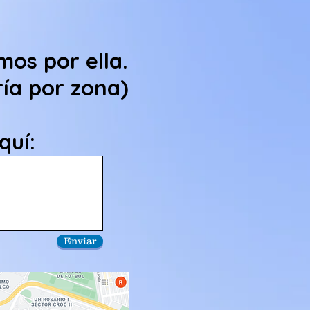
os por ella.
ría por zona)
quí:
Enviar