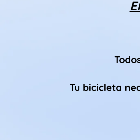
E
Todos
Tu bicicleta n