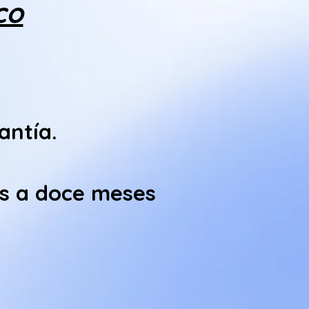
co
antía.
is a doce meses